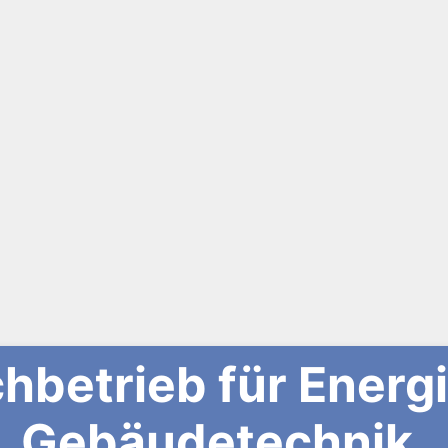
chbetrieb für Energ
Gebäudetechnik.