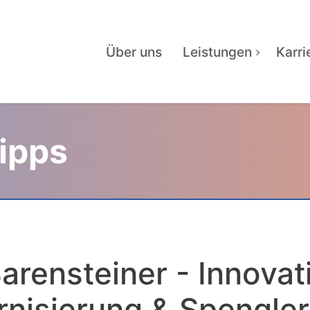
Über uns
Leistungen
Karri
Tipps
arensteiner - Innovat
nisierung & Spengler