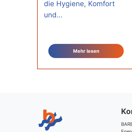
die Hygiene, Komfort
und…
Mehr lesen
Ko
BAR
Ener